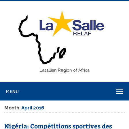
Skip
to
content
REL
Lasallian Region of Africa
MENU
Month:
April 2016
Nigéria: Compétitions sportives des