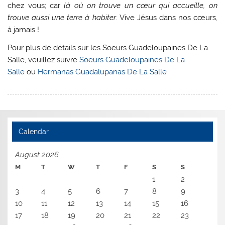
chez vous; car
là où on trouve un cœur qui accueille, on
trouve aussi une terre à habiter
. Vive Jésus dans nos cœurs,
à jamais !
Pour plus de détails sur les Soeurs Guadeloupaines De La
Salle, veuillez suivre
Soeurs Guadeloupaines De La
Salle
ou
Hermanas Guadalupanas De La Salle
Calendar
August 2026
M
T
W
T
F
S
S
1
2
3
4
5
6
7
8
9
10
11
12
13
14
15
16
17
18
19
20
21
22
23