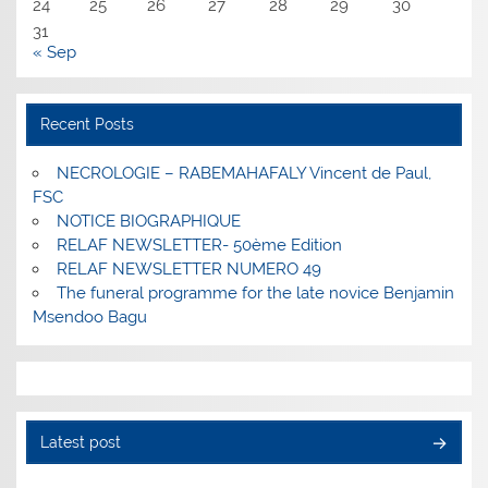
24
25
26
27
28
29
30
31
« Sep
Recent Posts
NECROLOGIE – RABEMAHAFALY Vincent de Paul,
FSC
NOTICE BIOGRAPHIQUE
RELAF NEWSLETTER- 50ème Edition
RELAF NEWSLETTER NUMERO 49
The funeral programme for the late novice Benjamin
Msendoo Bagu
Latest post