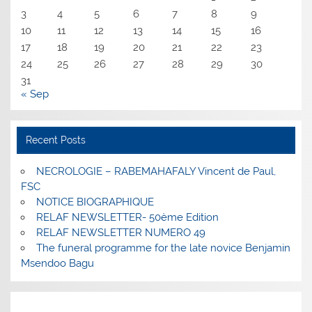
3
4
5
6
7
8
9
10
11
12
13
14
15
16
17
18
19
20
21
22
23
24
25
26
27
28
29
30
31
« Sep
Recent Posts
NECROLOGIE – RABEMAHAFALY Vincent de Paul,
FSC
NOTICE BIOGRAPHIQUE
RELAF NEWSLETTER- 50ème Edition
RELAF NEWSLETTER NUMERO 49
The funeral programme for the late novice Benjamin
Msendoo Bagu